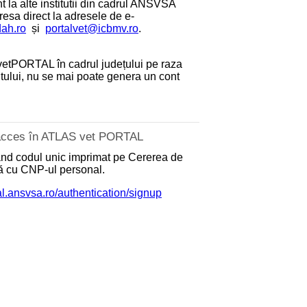
 la alte institutii din cadrul ANSVSA
dresa direct la adresele de e-
dah.ro
și
portalvet@icbmv.ro
.
etPORTAL în cadrul județului pe raza
antului, nu se mai poate genera un cont
e acces în ATLAS vet PORTAL
zând codul unic imprimat pe Cererea de
nă cu CNP-ul personal.
tal.ansvsa.ro/authentication/signup