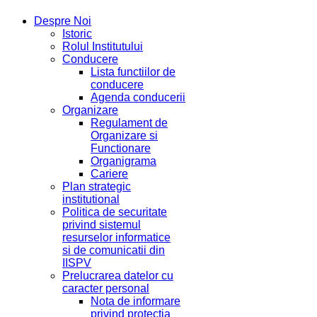
Despre Noi
Istoric
Rolul Institutului
Conducere
Lista functiilor de
conducere
Agenda conducerii
Organizare
Regulament de
Organizare si
Functionare
Organigrama
Cariere
Plan strategic
institutional
Politica de securitate
privind sistemul
resurselor informatice
si de comunicatii din
IISPV
Prelucrarea datelor cu
caracter personal
Nota de informare
privind protectia