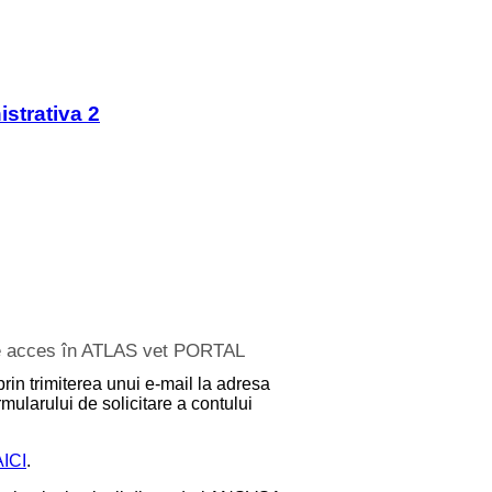
strativa 2
 de acces în ATLAS vet PORTAL
prin trimiterea unui e-mail la adresa
mularului de solicitare a contului
AICI
.