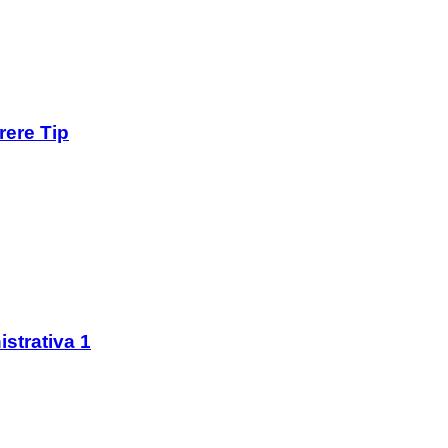
ere Tip
strativa 1