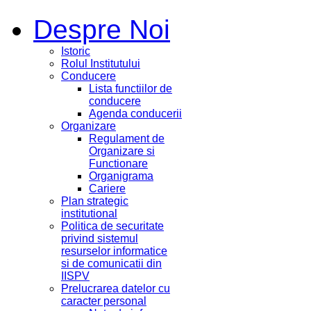
Despre Noi
Istoric
Rolul Institutului
Conducere
Lista functiilor de
conducere
Agenda conducerii
Organizare
Regulament de
Organizare si
Functionare
Organigrama
Cariere
Plan strategic
institutional
Politica de securitate
privind sistemul
resurselor informatice
si de comunicatii din
IISPV
Prelucrarea datelor cu
caracter personal