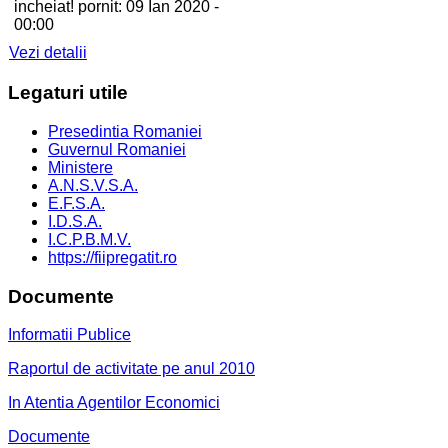
incheiat! pornit: 09 Ian 2020 -
00:00
Vezi detalii
Legaturi
utile
Presedintia Romaniei
Guvernul Romaniei
Ministere
A.N.S.V.S.A.
E.F.S.A.
I.D.S.A.
I.C.P.B.M.V.
https://fiipregatit.ro
Documente
Informatii Publice
Raportul de activitate pe anul 2010
In Atentia Agentilor Economici
Documente