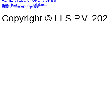
ALIMENTELOR ORDIN pentru
modificarea și completarea...
blue
green
orange
red
Copyright © I.I.S.P.V. 20