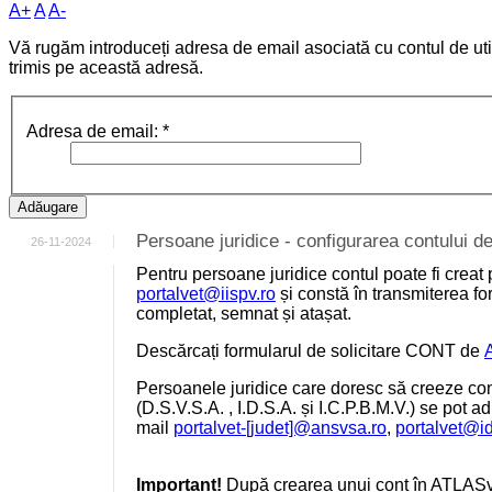
A+
A
A-
Vă rugăm introduceți adresa de email asociată cu contul de utili
trimis pe această adresă.
Adresa de email:
*
Adăugare
Persoane juridice - configurarea contului
26-11-2024
Pentru persoane juridice contul poate fi creat 
portalvet@iispv.ro
și constă în transmiterea for
completat, semnat și atașat.
Descărcați formularul de solicitare CONT de
Persoanele juridice care doresc să creeze cont
(D.S.V.S.A. , I.D.S.A. și I.C.P.B.M.V.) se pot a
mail
portalvet-[judet]@ansvsa.ro
,
portalvet@i
Important!
După crearea unui cont în ATLASv