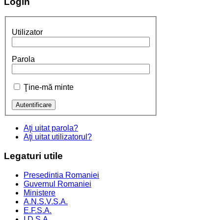
Login
Utilizator
Parola
Ţine-mă minte
Aţi uitat parola?
Aţi uitat utilizatorul?
Legaturi
utile
Presedintia Romaniei
Guvernul Romaniei
Ministere
A.N.S.V.S.A.
E.F.S.A.
I.D.S.A.