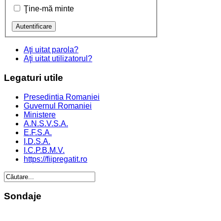
Ţine-mă minte
Aţi uitat parola?
Aţi uitat utilizatorul?
Legaturi
utile
Presedintia Romaniei
Guvernul Romaniei
Ministere
A.N.S.V.S.A.
E.F.S.A.
I.D.S.A.
I.C.P.B.M.V.
https://fiipregatit.ro
Sondaje