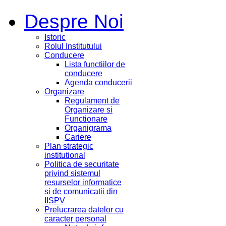
Despre Noi
Istoric
Rolul Institutului
Conducere
Lista functiilor de
conducere
Agenda conducerii
Organizare
Regulament de
Organizare si
Functionare
Organigrama
Cariere
Plan strategic
institutional
Politica de securitate
privind sistemul
resurselor informatice
si de comunicatii din
IISPV
Prelucrarea datelor cu
caracter personal