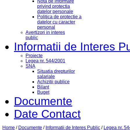
Nota de informare
privind protectia
datelor personale
Politica de protectie a
datelor cu caracter
personal
Avertizori in interes
public
Informatii de Interes P
Proiecte
Legea nr. 544/2001
SNA
Situatia drepturilor
salariale
Achizitii publice
Bilant
Buget
Documente
Date Contact
Home
/
Documente
/
Informatii de Interes Public
/
Legea nr. 5