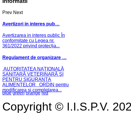
Informatii
Prev
Next
Avertizori in interes pub…
Avertizarea in interes public În
conformitate cu Legea nr.
361/2022 privind protecția...
Regulament de organizare …
AUTORITATEA NAŢIONALĂ
SANITARĂ VETERINARĂ ŞI
PENTRU SIGURANŢA
ALIMENTELOR ORDIN pentru
modificarea și completarea...
blue
green
orange
red
Copyright © I.I.S.P.V. 20