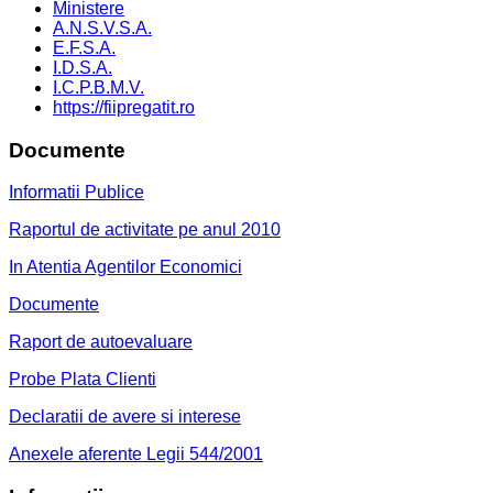
Ministere
A.N.S.V.S.A.
E.F.S.A.
I.D.S.A.
I.C.P.B.M.V.
https://fiipregatit.ro
Documente
Informatii Publice
Raportul de activitate pe anul 2010
In Atentia Agentilor Economici
Documente
Raport de autoevaluare
Probe Plata Clienti
Declaratii de avere si interese
Anexele aferente Legii 544/2001