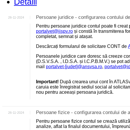
Detalii
Persoane juridice - configurarea contului
26-11-2024
Pentru persoane juridice contul poate fi creat 
portalvet@iispv.ro
și constă în transmiterea for
completat, semnat și atașat.
Descărcați formularul de solicitare CONT de
Persoanele juridice care doresc să creeze cont
(D.S.V.S.A. , I.D.S.A. și I.C.P.B.M.V.) se pot a
mail
portalvet-[judet]@ansvsa.ro
,
portalvet@i
Important!
După crearea unui cont în ATLASv
caruia este înregistrat sediul social al solicit
nou pentru aceeași persoana juridică.
Persoane fizice - configurarea contului d
26-11-2024
Pentru persoane fizice contul se crează utili
analize, aflat la finalul documentului, împreu