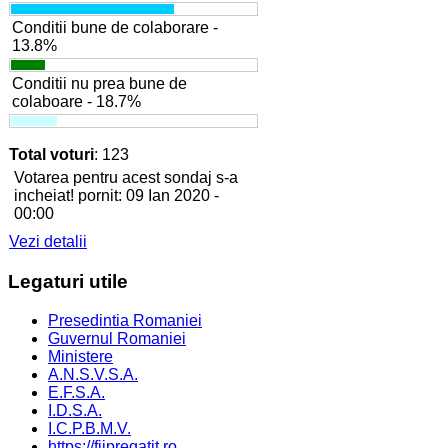
Conditii bune de colaborare -
13.8%
Conditii nu prea bune de
colaboare - 18.7%
Total voturi
: 123
Votarea pentru acest sondaj s-a
incheiat! pornit: 09 Ian 2020 -
00:00
Vezi detalii
Legaturi
utile
Presedintia Romaniei
Guvernul Romaniei
Ministere
A.N.S.V.S.A.
E.F.S.A.
I.D.S.A.
I.C.P.B.M.V.
https://fiipregatit.ro