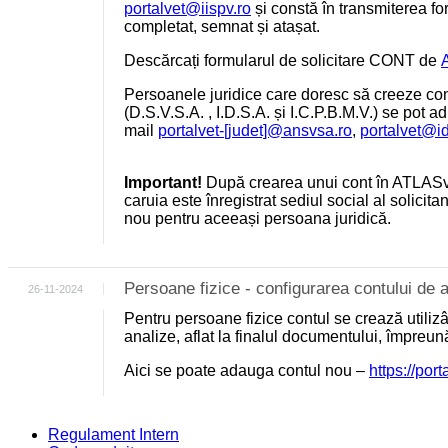
portalvet@iispv.ro
și constă în transmiterea for
completat, semnat și atașat.
Descărcați formularul de solicitare CONT de
Persoanele juridice care doresc să creeze cont
(D.S.V.S.A. , I.D.S.A. și I.C.P.B.M.V.) se pot a
mail
portalvet-[judet]@ansvsa.ro
,
portalvet@i
Important!
După crearea unui cont în ATLASv
caruia este înregistrat sediul social al solicit
nou pentru aceeași persoana juridică.
Persoane fizice - configurarea contului d
26-11-2024
Pentru persoane fizice contul se crează utili
analize, aflat la finalul documentului, împreu
Aici se poate adauga contul nou –
https://por
Regulament Intern