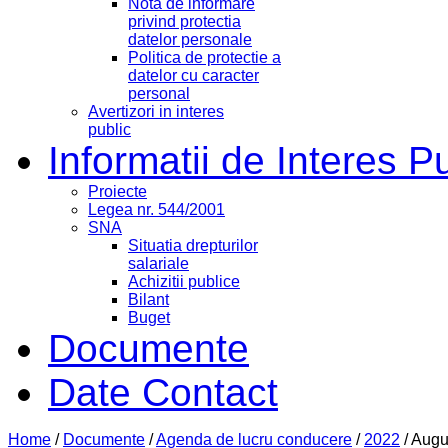
Nota de informare
privind protectia
datelor personale
Politica de protectie a
datelor cu caracter
personal
Avertizori in interes
public
Informatii de Interes P
Proiecte
Legea nr. 544/2001
SNA
Situatia drepturilor
salariale
Achizitii publice
Bilant
Buget
Documente
Date Contact
Home
/
Documente
/
Agenda de lucru conducere
/
2022
/
Augu