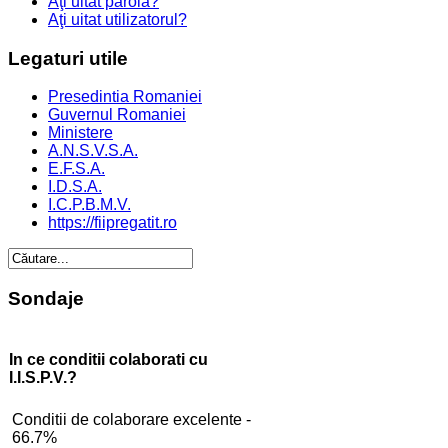
Aţi uitat parola?
Aţi uitat utilizatorul?
Legaturi
utile
Presedintia Romaniei
Guvernul Romaniei
Ministere
A.N.S.V.S.A.
E.F.S.A.
I.D.S.A.
I.C.P.B.M.V.
https://fiipregatit.ro
Sondaje
In ce conditii colaborati cu
I.I.S.P.V.?
Conditii de colaborare excelente -
66.7%