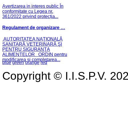
Avertizarea in interes public În
conformitate cu Legea nr.
361/2022 privind protecția...
Regulament de organizare …
AUTORITATEA NAŢIONALĂ
SANITARĂ VETERINARĂ ŞI
PENTRU SIGURANŢA
ALIMENTELOR ORDIN pentru
modificarea și completarea...
blue
green
orange
red
Copyright © I.I.S.P.V. 20