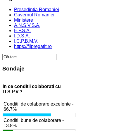
Presedintia Romaniei
Guvernul Romaniei
Ministere
A.N.S.V.S.A.
E.F.S.A.
I.D.S.A.
I.C.P.B.M.V.
https://fiipregatit.ro
Sondaje
In ce conditii colaborati cu
I.I.S.P.V.?
Conditii de colaborare excelente -
66.7%
Conditii bune de colaborare -
13.8%