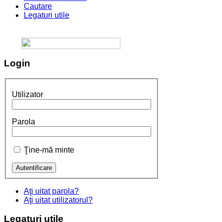
Cautare
Legaturi utile
Login
Utilizator
Parola
Ţine-mă minte
Aţi uitat parola?
Aţi uitat utilizatorul?
Legaturi
utile