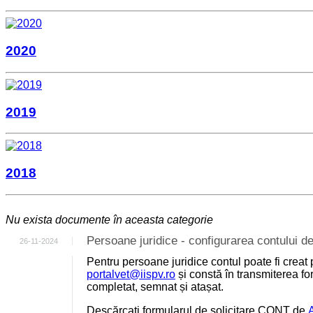
2020
2019
2018
Nu exista documente în aceasta categorie
Persoane juridice - configurarea contului
26-11-2024
Pentru persoane juridice contul poate fi creat 
portalvet@iispv.ro
și constă în transmiterea for
completat, semnat și atașat.
Descărcați formularul de solicitare CONT de