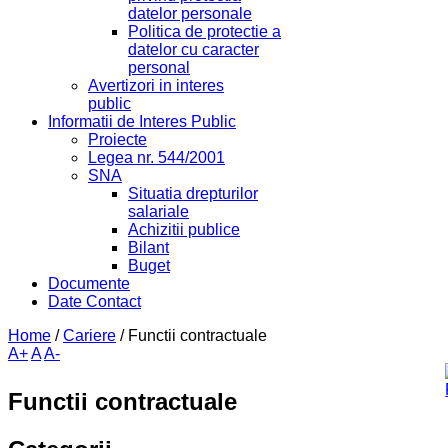
datelor personale
Politica de protectie a
datelor cu caracter
personal
Avertizori in interes
public
Informatii de Interes Public
Proiecte
Legea nr. 544/2001
SNA
Situatia drepturilor
salariale
Achizitii publice
Bilant
Buget
Documente
Date Contact
Home
/
Cariere
/
Functii contractuale
A+
A
A-
Functii contractuale