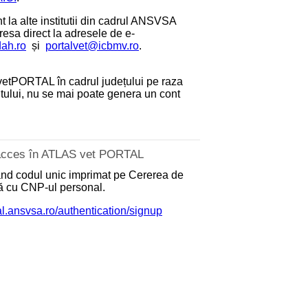
 la alte institutii din cadrul ANSVSA
dresa direct la adresele de e-
dah.ro
și
portalvet@icbmv.ro
.
etPORTAL în cadrul județului pe raza
antului, nu se mai poate genera un cont
e acces în ATLAS vet PORTAL
zând codul unic imprimat pe Cererea de
nă cu CNP-ul personal.
tal.ansvsa.ro/authentication/signup