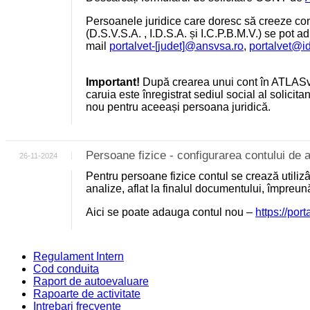
Persoanele juridice care doresc să creeze cont
(D.S.V.S.A. , I.D.S.A. și I.C.P.B.M.V.) se pot a
mail
portalvet-[judet]@ansvsa.ro
,
portalvet@i
Important!
După crearea unui cont în ATLASv
caruia este înregistrat sediul social al solicit
nou pentru aceeași persoana juridică.
Persoane fizice - configurarea contului d
26-11-2024
Pentru persoane fizice contul se crează utili
analize, aflat la finalul documentului, împreu
Aici se poate adauga contul nou –
https://por
Regulament Intern
Cod conduita
Raport de autoevaluare
Rapoarte de activitate
Intrebari frecvente