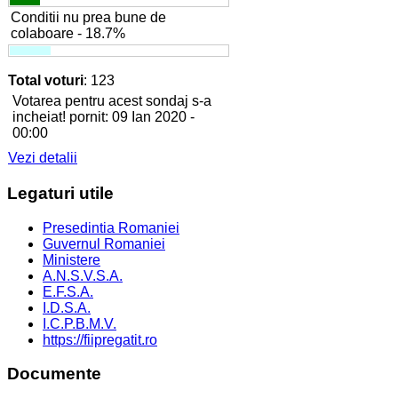
Conditii nu prea bune de
colaboare - 18.7%
Total voturi
: 123
Votarea pentru acest sondaj s-a
incheiat! pornit: 09 Ian 2020 -
00:00
Vezi detalii
Legaturi
utile
Presedintia Romaniei
Guvernul Romaniei
Ministere
A.N.S.V.S.A.
E.F.S.A.
I.D.S.A.
I.C.P.B.M.V.
https://fiipregatit.ro
Documente