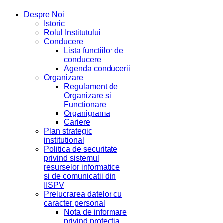
Despre Noi
Istoric
Rolul Institutului
Conducere
Lista functiilor de
conducere
Agenda conducerii
Organizare
Regulament de
Organizare si
Functionare
Organigrama
Cariere
Plan strategic
institutional
Politica de securitate
privind sistemul
resurselor informatice
si de comunicatii din
IISPV
Prelucrarea datelor cu
caracter personal
Nota de informare
privind protectia