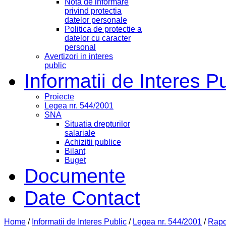
Nota de informare
privind protectia
datelor personale
Politica de protectie a
datelor cu caracter
personal
Avertizori in interes
public
Informatii de Interes P
Proiecte
Legea nr. 544/2001
SNA
Situatia drepturilor
salariale
Achizitii publice
Bilant
Buget
Documente
Date Contact
Home
/
Informatii de Interes Public
/
Legea nr. 544/2001
/
Rapoa