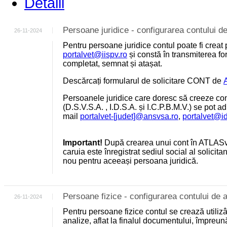
Detalii
Persoane juridice - configurarea contului
26-11-2024
Pentru persoane juridice contul poate fi creat 
portalvet@iispv.ro
și constă în transmiterea for
completat, semnat și atașat.
Descărcați formularul de solicitare CONT de
Persoanele juridice care doresc să creeze cont
(D.S.V.S.A. , I.D.S.A. și I.C.P.B.M.V.) se pot a
mail
portalvet-[judet]@ansvsa.ro
,
portalvet@i
Important!
După crearea unui cont în ATLASv
caruia este înregistrat sediul social al solicit
nou pentru aceeași persoana juridică.
Persoane fizice - configurarea contului d
26-11-2024
Pentru persoane fizice contul se crează utili
analize, aflat la finalul documentului, împreu