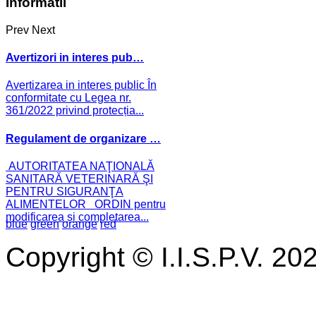
Informatii
Prev
Next
Avertizori in interes pub…
Avertizarea in interes public În
conformitate cu Legea nr.
361/2022 privind protecția...
Regulament de organizare …
AUTORITATEA NAŢIONALĂ
SANITARĂ VETERINARĂ ŞI
PENTRU SIGURANŢA
ALIMENTELOR ORDIN pentru
modificarea și completarea...
blue
green
orange
red
Copyright © I.I.S.P.V. 20