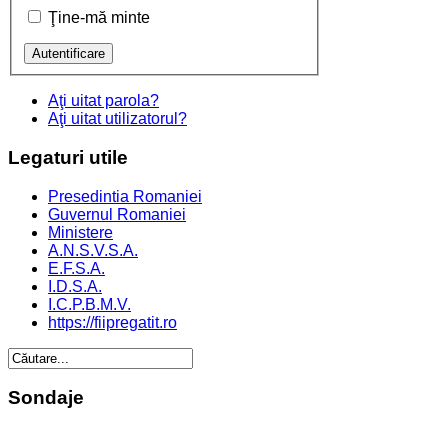
Ţine-mă minte
Aţi uitat parola?
Aţi uitat utilizatorul?
Legaturi
utile
Presedintia Romaniei
Guvernul Romaniei
Ministere
A.N.S.V.S.A.
E.F.S.A.
I.D.S.A.
I.C.P.B.M.V.
https://fiipregatit.ro
Sondaje