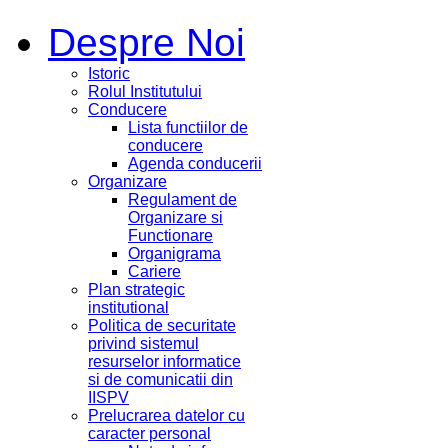
Despre Noi
Istoric
Rolul Institutului
Conducere
Lista functiilor de
conducere
Agenda conducerii
Organizare
Regulament de
Organizare si
Functionare
Organigrama
Cariere
Plan strategic
institutional
Politica de securitate
privind sistemul
resurselor informatice
si de comunicatii din
IISPV
Prelucrarea datelor cu
caracter personal