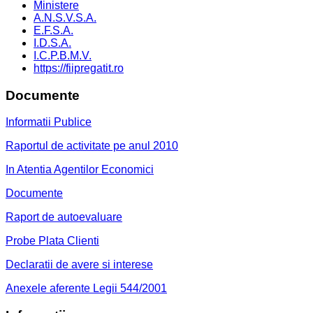
Ministere
A.N.S.V.S.A.
E.F.S.A.
I.D.S.A.
I.C.P.B.M.V.
https://fiipregatit.ro
Documente
Informatii Publice
Raportul de activitate pe anul 2010
In Atentia Agentilor Economici
Documente
Raport de autoevaluare
Probe Plata Clienti
Declaratii de avere si interese
Anexele aferente Legii 544/2001