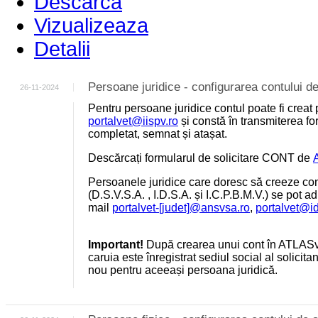
Descarca
Vizualizeaza
Detalii
Persoane juridice - configurarea contului
26-11-2024
Pentru persoane juridice contul poate fi creat 
portalvet@iispv.ro
și constă în transmiterea for
completat, semnat și atașat.
Descărcați formularul de solicitare CONT de
Persoanele juridice care doresc să creeze cont
(D.S.V.S.A. , I.D.S.A. și I.C.P.B.M.V.) se pot a
mail
portalvet-[judet]@ansvsa.ro
,
portalvet@i
Important!
După crearea unui cont în ATLASv
caruia este înregistrat sediul social al solicit
nou pentru aceeași persoana juridică.