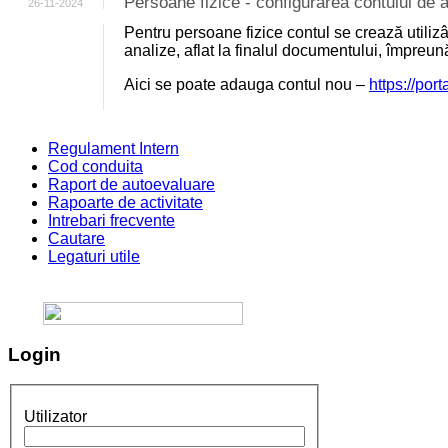
Persoane fizice - configurarea contului d
26-11-2024
Pentru persoane fizice contul se crează utili
analize, aflat la finalul documentului, împreu
Aici se poate adauga contul nou –
https://por
Regulament Intern
Cod conduita
Raport de autoevaluare
Rapoarte de activitate
Intrebari frecvente
Cautare
Legaturi utile
Login
Utilizator