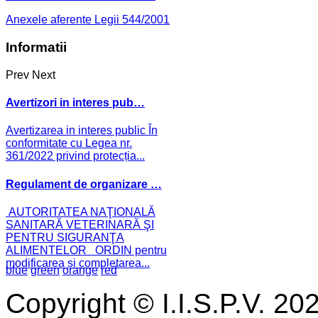
Anexele aferente Legii 544/2001
Informatii
Prev
Next
Avertizori in interes pub…
Avertizarea in interes public În
conformitate cu Legea nr.
361/2022 privind protecția...
Regulament de organizare …
AUTORITATEA NAŢIONALĂ
SANITARĂ VETERINARĂ ŞI
PENTRU SIGURANŢA
ALIMENTELOR ORDIN pentru
modificarea și completarea...
blue
green
orange
red
Copyright © I.I.S.P.V. 20