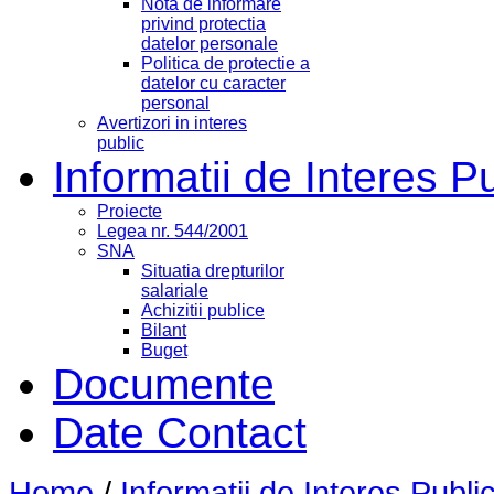
Nota de informare
privind protectia
datelor personale
Politica de protectie a
datelor cu caracter
personal
Avertizori in interes
public
Informatii de Interes P
Proiecte
Legea nr. 544/2001
SNA
Situatia drepturilor
salariale
Achizitii publice
Bilant
Buget
Documente
Date Contact
Home
/
Informatii de Interes Publi