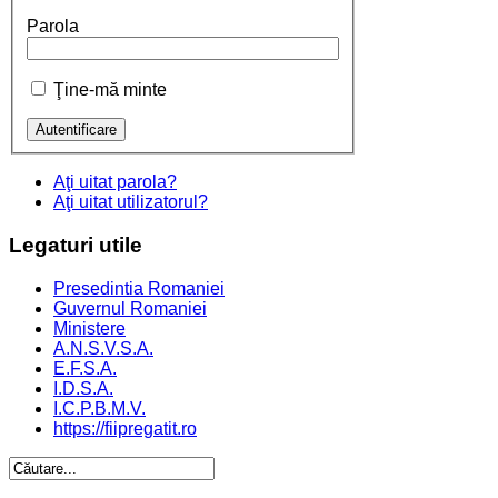
Parola
Ţine-mă minte
Aţi uitat parola?
Aţi uitat utilizatorul?
Legaturi
utile
Presedintia Romaniei
Guvernul Romaniei
Ministere
A.N.S.V.S.A.
E.F.S.A.
I.D.S.A.
I.C.P.B.M.V.
https://fiipregatit.ro