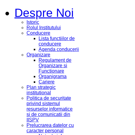
Despre Noi
Istoric
Rolul Institutului
Conducere
Lista functiilor de
conducere
Agenda conducerii
Organizare
Regulament de
Organizare si
Functionare
Organigrama
Cariere
Plan strategic
institutional
Politica de securitate
privind sistemul
resurselor informatice
si de comunicatii din
IISPV
Prelucrarea datelor cu
caracter personal