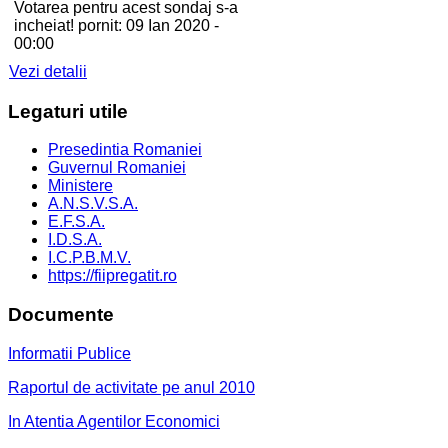
Votarea pentru acest sondaj s-a
incheiat! pornit: 09 Ian 2020 -
00:00
Vezi detalii
Legaturi
utile
Presedintia Romaniei
Guvernul Romaniei
Ministere
A.N.S.V.S.A.
E.F.S.A.
I.D.S.A.
I.C.P.B.M.V.
https://fiipregatit.ro
Documente
Informatii Publice
Raportul de activitate pe anul 2010
In Atentia Agentilor Economici