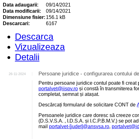
Data adaugarii:
09/14/2021
Data modificarii:
09/14/2021
Dimensiune fisier:
156.1 kB
Descarcari:
6167
Descarca
Vizualizeaza
Detalii
Persoane juridice - configurarea contului
26-11-2024
Pentru persoane juridice contul poate fi creat 
portalvet@iispv.ro
și constă în transmiterea for
completat, semnat și atașat.
Descărcați formularul de solicitare CONT de
Persoanele juridice care doresc să creeze cont
(D.S.V.S.A. , I.D.S.A. și I.C.P.B.M.V.) se pot a
mail
portalvet-[judet]@ansvsa.ro
,
portalvet@i