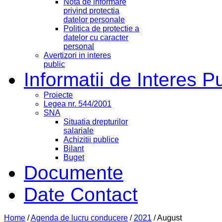
Nota de informare
privind protectia
datelor personale
Politica de protectie a
datelor cu caracter
personal
Avertizori in interes
public
Informatii de Interes P
Proiecte
Legea nr. 544/2001
SNA
Situatia drepturilor
salariale
Achizitii publice
Bilant
Buget
Documente
Date Contact
Home
/
Agenda de lucru conducere
/
2021
/
August