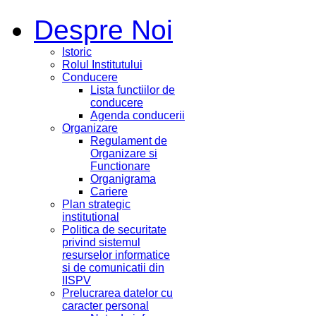
Despre Noi
Istoric
Rolul Institutului
Conducere
Lista functiilor de
conducere
Agenda conducerii
Organizare
Regulament de
Organizare si
Functionare
Organigrama
Cariere
Plan strategic
institutional
Politica de securitate
privind sistemul
resurselor informatice
si de comunicatii din
IISPV
Prelucrarea datelor cu
caracter personal