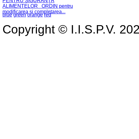
PENTRU SIGURANŢA
ALIMENTELOR ORDIN pentru
modificarea și completarea...
blue
green
orange
red
Copyright © I.I.S.P.V. 20