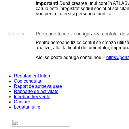
Important!
După crearea unui cont în ATLASv
caruia este înregistrat sediul social al solicit
nou pentru aceeași persoana juridică.
Persoane fizice - configurarea contului d
26-11-2024
Pentru persoane fizice contul se crează utili
analize, aflat la finalul documentului, împreu
Aici se poate adauga contul nou –
https://por
Regulament Intern
Cod conduita
Raport de autoevaluare
Rapoarte de activitate
Intrebari frecvente
Cautare
Legaturi utile