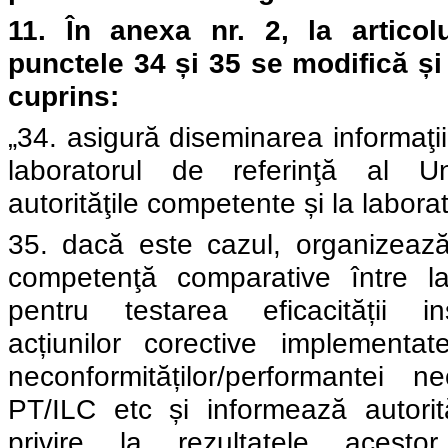
11.
În
anexa nr. 2, l
a artico
punctele 34 și 35 se modifică ș
cuprins:
„34. asigură diseminarea informaţii
laboratorul de referinţă al U
autorităţile competente și la laborat
35. dacă este cazul, organizeaz
competenţă comparative între lab
pentru testarea eficacității ins
acțiunilor corective implementa
neconformităților/performantei 
PT/ILC etc și informează autori
privire la rezultatele acesto