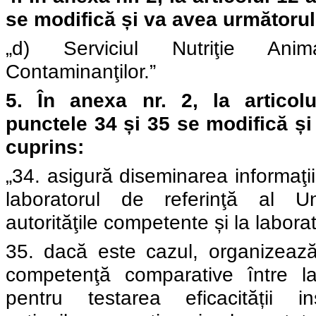
se modifică și va avea următorul
„d) Serviciul Nutriţie Ani
Contaminanţilor.”
5.
În
anexa nr. 2, l
a articol
punctele 34 și 35 se modifică ș
cuprins:
„34. asigură diseminarea informaţii
laboratorul de referinţă al U
autorităţile competente și la laborat
35. dacă este cazul, organizeaz
competenţă comparative între lab
pentru testarea eficacității ins