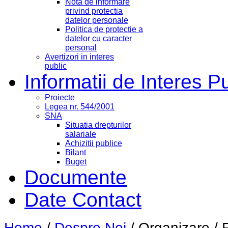
Nota de informare
privind protectia
datelor personale
Politica de protectie a
datelor cu caracter
personal
Avertizori in interes
public
Informatii de Interes P
Proiecte
Legea nr. 544/2001
SNA
Situatia drepturilor
salariale
Achizitii publice
Bilant
Buget
Documente
Date Contact
Home
/
Despre Noi
/
Organizare
/