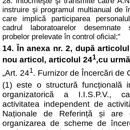
28. întocmeşte şi transmite către A.
instruire şi programul multianual de 
care implică participarea personalul
cadrul laboratoarelor desemnate 
probelor prelevate în control oficial;
”
14.
În
anexa nr. 2, după
a
rticolu
1
nou articol, articolul 24
,
cu urmă
1
„Art. 24
. Furnizor de Încercări de
(1) este o structură funcțională i
organizatorică a I.I.S.P.V., c
activitatea independent de activi
Naționale de Referință și are o
organizarea de scheme de încer