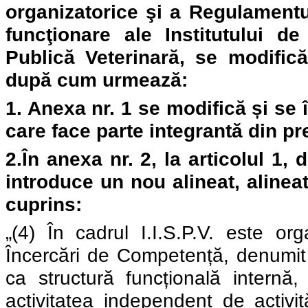
organizatorice şi a Regulamentu
funcţionare ale Institutului d
Publică Veterinară, se modific
după cum urmează
:
1. Anexa nr. 1
se modifică și
se 
care face parte integrantă din pr
2.
În anexa nr. 2, l
a articolul
1, d
introduce un nou alineat, alineat
cuprins
:
„(4) În cadrul I.I.S.P.V. este or
Încercări de Competență, denumit 
ca structură funcțională internă,
activitatea independent de activi