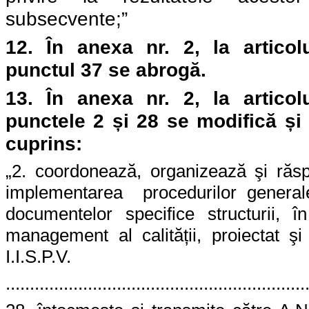
subsecvente;”
12.
În
anexa nr. 2, l
a artico
punctul 37 se abrogă.
13.
În
anexa nr. 2, l
a artico
punctele 2 și 28 se modifică și
cuprins:
„2. coordonează, organizează şi răs
implementarea
procedurilor genera
documentelor specifice structurii, î
management al calității, proiectat şi
I.I.S.P.V.
..............................................................