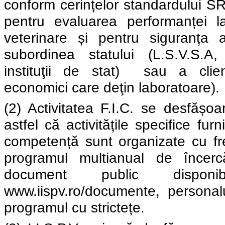
conform cerințelor standardului 
pentru evaluarea performanței la
veterinare și pentru siguranța a
subordinea statului (L.S.V.S.A,
instituţii de stat)
sau a clienţ
economici care deţin laboratoare).
(2) Activitatea F.I.C. se desfășoa
astfel că activitățile specifice fur
competență sunt organizate cu fre
programul multianual de încerc
document public dispon
www.iispv.ro/documente, persona
programul cu strictețe.