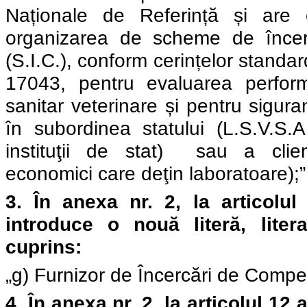
Naționale de Referință și are o
organizarea de scheme de încer
(S.I.C.)
, conform cerințelor stand
17043, pentru evaluarea perform
sanitar veterinare și pentru sigura
în subordinea statului (L.S.V.S.A
instituţii de stat)
sau a clienţ
economici care deţin laboratoare);”
3.
În
anexa nr. 2, l
a
a
rticolul
introduce o nouă literă,
lite
cuprins
:
„g) Furnizor de Încercări de Compe
4.
În
anexa nr. 2, l
a articolul
12 a