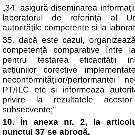
„34. asigură diseminarea informaţii
laboratorul de referinţă al U
autorităţile competente și la laborat
35. dacă este cazul, organizeaz
competenţă comparative între lab
pentru testarea eficacității ins
acțiunilor corective implementa
neconformităților/performantei 
PT/ILC etc și informează autori
privire la rezultatele acesto
subsecvente;”
10.
În
anexa nr. 2, l
a artico
punctul 37 se abrogă.