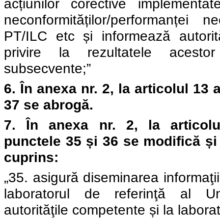
acțiunilor corective implementa
neconformităților/performanței 
PT/ILC etc și informează autori
privire la rezultatele acesto
subsecvente;”
6.
În
anexa nr. 2, l
a articolul
13 a
37 se abrogă.
7.
În
anexa nr. 2, l
a articol
punctele 35 și 36 se modifică ș
cuprins:
„35. asigură diseminarea informaţii
laboratorul de referinţă al U
autorităţile competente și la laborat