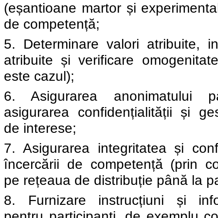
(eșantioane martor și experimental
de competență;
5. Determinare valori atribuite, in
atribuite și verificare omogenitate
este cazul);
6. Asigurarea anonimatului par
asigurarea confidențialității și ge
de interese;
7. Asigurarea integritatea și confi
încercării de competență (prin cod
pe rețeaua de distribuție până la pa
8. Furnizare instrucțiuni și inf
pentru participanți, de exemplu co