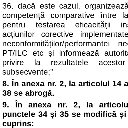
36. dacă este cazul, organizeaz
competenţă comparative între lab
pentru testarea eficacității ins
acțiunilor corective implementa
neconformităților/performantei 
PT/ILC etc și informează autori
privire la rezultatele acesto
subsecvente;”
8.
În
anexa nr. 2, l
a articolul
14 a
38 se abrogă.
9.
În
anexa nr. 2, l
a articol
punctele 34 și 35 se modifică ș
cuprins: