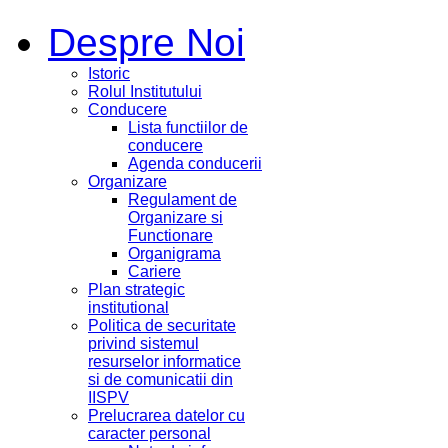
Despre Noi
Istoric
Rolul Institutului
Conducere
Lista functiilor de
conducere
Agenda conducerii
Organizare
Regulament de
Organizare si
Functionare
Organigrama
Cariere
Plan strategic
institutional
Politica de securitate
privind sistemul
resurselor informatice
si de comunicatii din
IISPV
Prelucrarea datelor cu
caracter personal