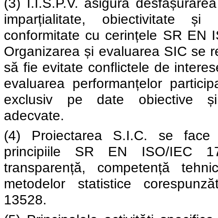
(3) I.I.S.P.V. asigură desfășurarea
imparțialitate, obiectivitate și 
conformitate cu cerințele SR EN
Organizarea și evaluarea SIC se re
să fie evitate conflictele de interese
evaluarea performanțelor particip
exclusiv pe date obiective și
adecvate.
(4) Proiectarea S.I.C. se face
principiile SR EN ISO/IEC 1704
transparență, competență tehni
metodelor statistice corespun
13528.