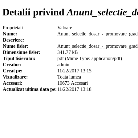
Detalii privind
Anunt_selectie_d
Proprietati
Valoare
Nume:
Anunt_selectie_dosar_-_promovare_grad
Descriere:
Nume fisier:
Anunt_selectie_dosar_-_promovare_grad_
Dimensiune fisier:
341.77 kB
Tipul fisierului:
pdf (Mime Type: application/pdf)
Creator:
admin
Creat pe:
11/22/2017 13:15
Vizualizare:
Toata lumea
Accesari:
10673 Accesari
Actualizat ultima data pe:
11/22/2017 13:18