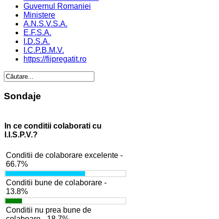
Guvernul Romaniei
Ministere
A.N.S.V.S.A.
E.F.S.A.
I.D.S.A.
I.C.P.B.M.V.
https://fiipregatit.ro
Sondaje
In ce conditii colaborati cu
I.I.S.P.V.?
Conditii de colaborare excelente -
66.7%
Conditii bune de colaborare -
13.8%
Conditii nu prea bune de
colaboare - 18.7%