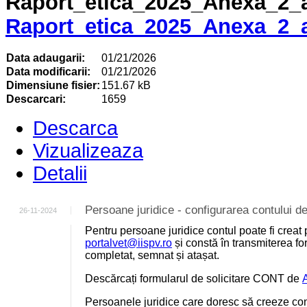
Raport_etica_2025_Anexa_2_
Data adaugarii:
01/21/2026
Data modificarii:
01/21/2026
Dimensiune fisier:
151.67 kB
Descarcari:
1659
Descarca
Vizualizeaza
Detalii
Persoane juridice - configurarea contului
26-11-2024
Pentru persoane juridice contul poate fi creat 
portalvet@iispv.ro
și constă în transmiterea for
completat, semnat și atașat.
Descărcați formularul de solicitare CONT de
Persoanele juridice care doresc să creeze cont