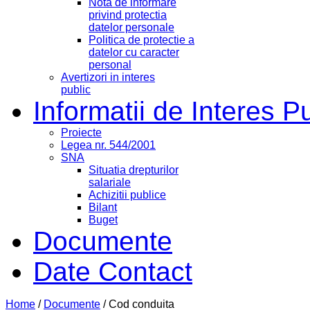
Nota de informare
privind protectia
datelor personale
Politica de protectie a
datelor cu caracter
personal
Avertizori in interes
public
Informatii de Interes P
Proiecte
Legea nr. 544/2001
SNA
Situatia drepturilor
salariale
Achizitii publice
Bilant
Buget
Documente
Date Contact
Home
/
Documente
/
Cod conduita