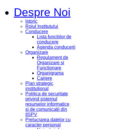
Despre Noi
Istoric
Rolul Institutului
Conducere
Lista functiilor de
conducere
Agenda conducerii
Organizare
Regulament de
Organizare si
Functionare
Organigrama
Cariere
Plan strategic
institutional
Politica de securitate
privind sistemul
resurselor informatice
si de comunicatii din
IISPV
Prelucrarea datelor cu
caracter personal