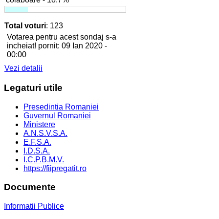
Total voturi
: 123
Votarea pentru acest sondaj s-a
incheiat! pornit: 09 Ian 2020 -
00:00
Vezi detalii
Legaturi
utile
Presedintia Romaniei
Guvernul Romaniei
Ministere
A.N.S.V.S.A.
E.F.S.A.
I.D.S.A.
I.C.P.B.M.V.
https://fiipregatit.ro
Documente
Informatii Publice