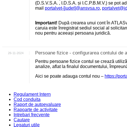
(D.S.V.S.A. , I.D.S.A. și I.C.P.B.M.V.) se pot a
mail
portalvet-[judet]@ansvsa.ro
,
portalvet@i
Important!
După crearea unui cont în ATLASv
caruia este înregistrat sediul social al solicit
nou pentru aceeași persoana juridică.
Persoane fizice - configurarea contului d
26-11-2024
Pentru persoane fizice contul se crează utili
analize, aflat la finalul documentului, împreu
Aici se poate adauga contul nou –
https://por
Regulament Intern
Cod conduita
Raport de autoevaluare
Rapoarte de activitate
Intrebari frecvente
Cautare
Legaturi utile