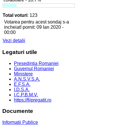
Total voturi
: 123
Votarea pentru acest sondaj s-a
incheiat! pornit: 09 Ian 2020 -
00:00
Vezi detalii
Legaturi
utile
Presedintia Romaniei
Guvernul Romaniei
Ministere
A.N.S.V.S.A.
E.F.S.A.
I.D.S.A.
I.C.P.B.M.V.
https://fiipregatit.ro
Documente
Informatii Publice