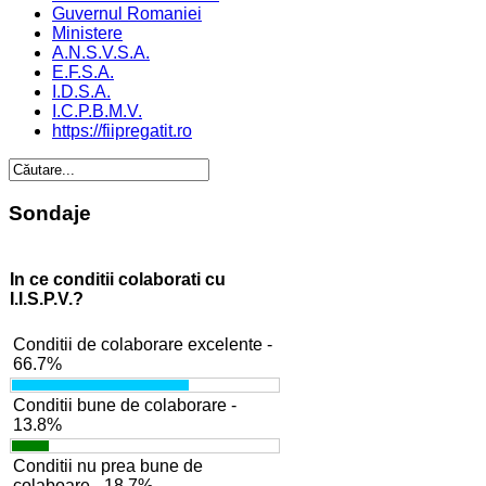
Guvernul Romaniei
Ministere
A.N.S.V.S.A.
E.F.S.A.
I.D.S.A.
I.C.P.B.M.V.
https://fiipregatit.ro
Sondaje
In ce conditii colaborati cu
I.I.S.P.V.?
Conditii de colaborare excelente -
66.7%
Conditii bune de colaborare -
13.8%
Conditii nu prea bune de
colaboare - 18.7%