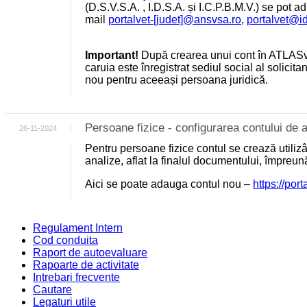
(D.S.V.S.A. , I.D.S.A. și I.C.P.B.M.V.) se pot a
mail
portalvet-[judet]@ansvsa.ro
,
portalvet@i
Important!
După crearea unui cont în ATLASv
caruia este înregistrat sediul social al solicit
nou pentru aceeași persoana juridică.
Persoane fizice - configurarea contului d
26-11-2024
Pentru persoane fizice contul se crează utili
analize, aflat la finalul documentului, împreu
Aici se poate adauga contul nou –
https://por
Regulament Intern
Cod conduita
Raport de autoevaluare
Rapoarte de activitate
Intrebari frecvente
Cautare
Legaturi utile