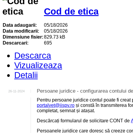
Cod de etica
Data adaugarii:
05/18/2026
Data modificarii:
05/18/2026
Dimensiune fisier:
829.73 kB
Descarcari:
695
Descarca
Vizualizeaza
Detalii
Persoane juridice - configurarea contului
26-11-2024
Pentru persoane juridice contul poate fi creat 
portalvet@iispv.ro
și constă în transmiterea for
completat, semnat și atașat.
Descărcați formularul de solicitare CONT de
Persoanele juridice care doresc să creeze cont