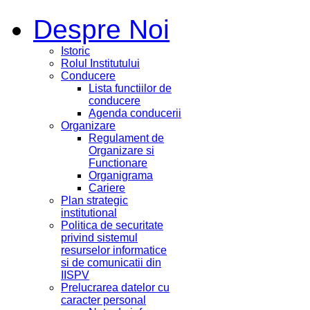
Despre Noi
Istoric
Rolul Institutului
Conducere
Lista functiilor de
conducere
Agenda conducerii
Organizare
Regulament de
Organizare si
Functionare
Organigrama
Cariere
Plan strategic
institutional
Politica de securitate
privind sistemul
resurselor informatice
si de comunicatii din
IISPV
Prelucrarea datelor cu
caracter personal