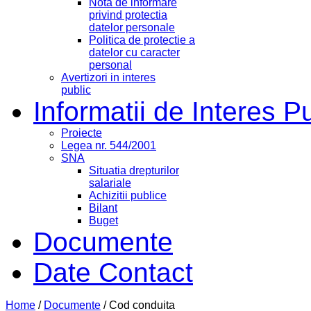
Nota de informare
privind protectia
datelor personale
Politica de protectie a
datelor cu caracter
personal
Avertizori in interes
public
Informatii de Interes P
Proiecte
Legea nr. 544/2001
SNA
Situatia drepturilor
salariale
Achizitii publice
Bilant
Buget
Documente
Date Contact
Home
/
Documente
/
Cod conduita