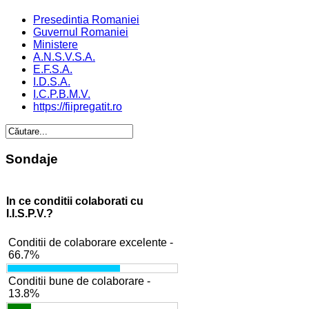
Presedintia Romaniei
Guvernul Romaniei
Ministere
A.N.S.V.S.A.
E.F.S.A.
I.D.S.A.
I.C.P.B.M.V.
https://fiipregatit.ro
Sondaje
In ce conditii colaborati cu
I.I.S.P.V.?
Conditii de colaborare excelente -
66.7%
Conditii bune de colaborare -
13.8%