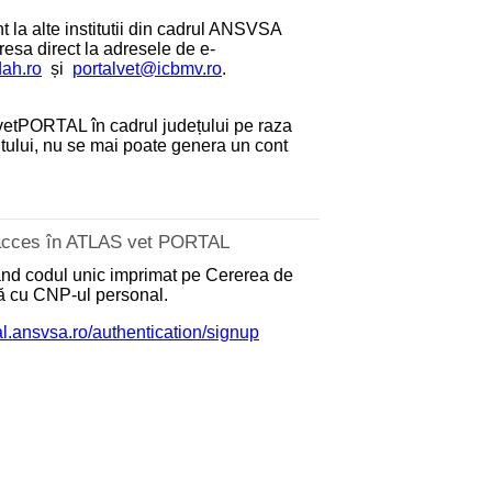
 la alte institutii din cadrul ANSVSA
dresa direct la adresele de e-
dah.ro
și
portalvet@icbmv.ro
.
etPORTAL în cadrul județului pe raza
antului, nu se mai poate genera un cont
e acces în ATLAS vet PORTAL
zând codul unic imprimat pe Cererea de
nă cu CNP-ul personal.
tal.ansvsa.ro/authentication/signup