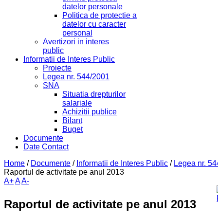
datelor personale
Politica de protectie a
datelor cu caracter
personal
Avertizori in interes
public
Informatii de Interes Public
Proiecte
Legea nr. 544/2001
SNA
Situatia drepturilor
salariale
Achizitii publice
Bilant
Buget
Documente
Date Contact
Home
/
Documente
/
Informatii de Interes Public
/
Legea nr. 5
Raportul de activitate pe anul 2013
A+
A
A-
Raportul de activitate pe anul 2013