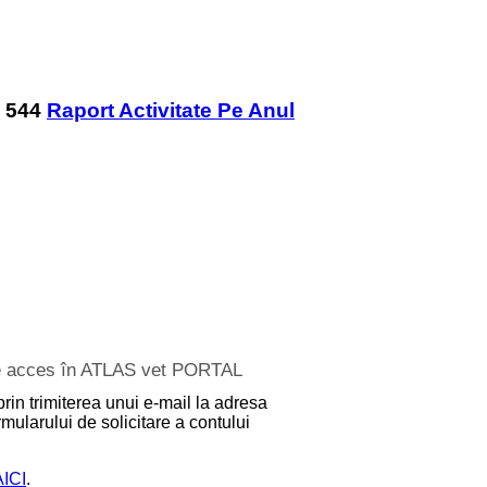
Raport Activitate Pe Anul
 de acces în ATLAS vet PORTAL
prin trimiterea unui e-mail la adresa
mularului de solicitare a contului
AICI
.