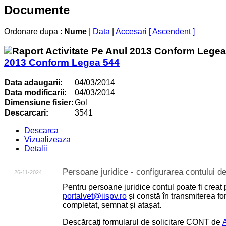
Documente
Ordonare dupa :
Nume
|
Data
|
Accesari
[ Ascendent ]
2013 Conform Legea 544
Data adaugarii:
04/03/2014
Data modificarii:
04/03/2014
Dimensiune fisier:
Gol
Descarcari:
3541
Descarca
Vizualizeaza
Detalii
Persoane juridice - configurarea contului
26-11-2024
Pentru persoane juridice contul poate fi creat 
portalvet@iispv.ro
și constă în transmiterea for
completat, semnat și atașat.
Descărcați formularul de solicitare CONT de