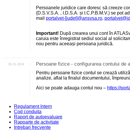
Persoanele juridice care doresc să creeze cont
(D.S.V.S.A. , I.D.S.A. și I.C.P.B.M.V.) se pot a
mail
portalvet-[judet]@ansvsa.ro
,
portalvet@i
Important!
După crearea unui cont în ATLASv
caruia este înregistrat sediul social al solicit
nou pentru aceeași persoana juridică.
Persoane fizice - configurarea contului d
26-11-2024
Pentru persoane fizice contul se crează utili
analize, aflat la finalul documentului, împreu
Aici se poate adauga contul nou –
https://por
Regulament Intern
Cod conduita
Raport de autoevaluare
Rapoarte de activitate
Intrebari frecvente