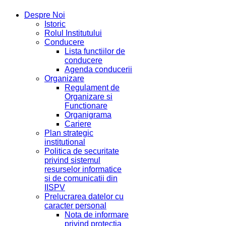
Despre Noi
Istoric
Rolul Institutului
Conducere
Lista functiilor de
conducere
Agenda conducerii
Organizare
Regulament de
Organizare si
Functionare
Organigrama
Cariere
Plan strategic
institutional
Politica de securitate
privind sistemul
resurselor informatice
si de comunicatii din
IISPV
Prelucrarea datelor cu
caracter personal
Nota de informare
privind protectia