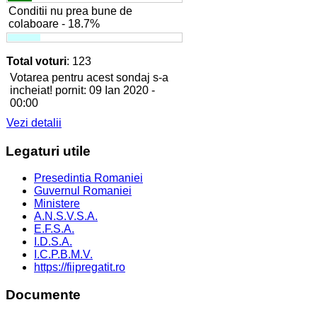
Conditii nu prea bune de
colaboare - 18.7%
Total voturi
: 123
Votarea pentru acest sondaj s-a
incheiat! pornit: 09 Ian 2020 -
00:00
Vezi detalii
Legaturi
utile
Presedintia Romaniei
Guvernul Romaniei
Ministere
A.N.S.V.S.A.
E.F.S.A.
I.D.S.A.
I.C.P.B.M.V.
https://fiipregatit.ro
Documente