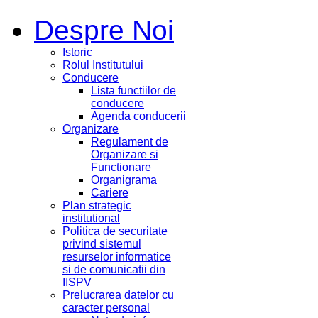
Despre Noi
Istoric
Rolul Institutului
Conducere
Lista functiilor de
conducere
Agenda conducerii
Organizare
Regulament de
Organizare si
Functionare
Organigrama
Cariere
Plan strategic
institutional
Politica de securitate
privind sistemul
resurselor informatice
si de comunicatii din
IISPV
Prelucrarea datelor cu
caracter personal