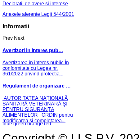
Declaratii de avere si interese
Anexele aferente Legii 544/2001
Informatii
Prev
Next
Avertizori in interes pub…
Avertizarea in interes public În
conformitate cu Legea nr.
361/2022 privind protecția...
Regulament de organizare …
AUTORITATEA NAŢIONALĂ
SANITARĂ VETERINARĂ ŞI
PENTRU SIGURANŢA
ALIMENTELOR ORDIN pentru
modificarea și completarea...
blue
green
orange
red
Copyright © I.I.S.P.V. 20