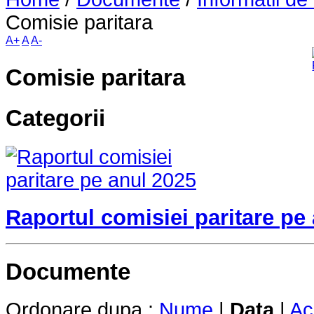
Comisie paritara
A+
A
A-
Comisie paritara
Categorii
Raportul comisiei paritare pe
Documente
Ordonare dupa :
Nume
|
Data
|
Ac