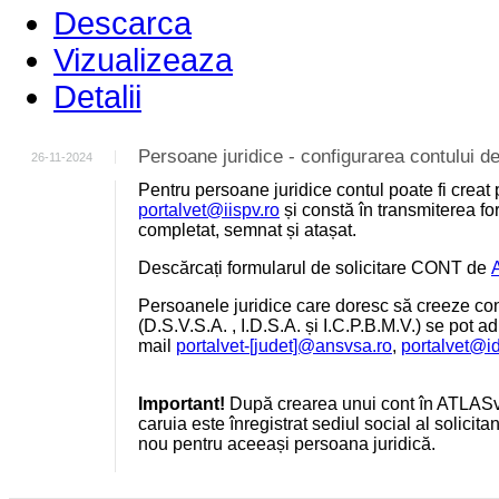
Descarca
Vizualizeaza
Detalii
Persoane juridice - configurarea contului
26-11-2024
Pentru persoane juridice contul poate fi creat 
portalvet@iispv.ro
și constă în transmiterea for
completat, semnat și atașat.
Descărcați formularul de solicitare CONT de
Persoanele juridice care doresc să creeze cont
(D.S.V.S.A. , I.D.S.A. și I.C.P.B.M.V.) se pot a
mail
portalvet-[judet]@ansvsa.ro
,
portalvet@i
Important!
După crearea unui cont în ATLASv
caruia este înregistrat sediul social al solicit
nou pentru aceeași persoana juridică.