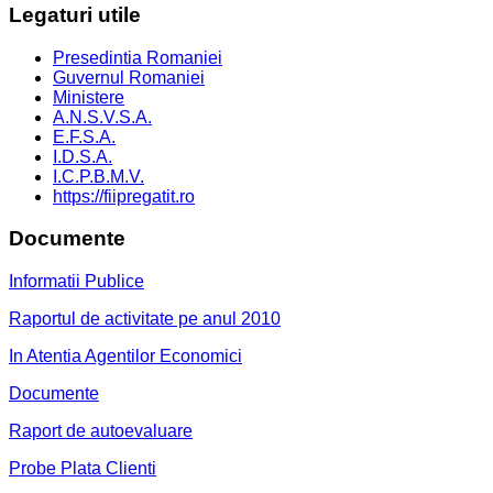
Legaturi
utile
Presedintia Romaniei
Guvernul Romaniei
Ministere
A.N.S.V.S.A.
E.F.S.A.
I.D.S.A.
I.C.P.B.M.V.
https://fiipregatit.ro
Documente
Informatii Publice
Raportul de activitate pe anul 2010
In Atentia Agentilor Economici
Documente
Raport de autoevaluare
Probe Plata Clienti