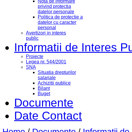
Nota de informare
privind protectia
datelor personale
Politica de protectie a
datelor cu caracter
personal
Avertizori in interes
public
Informatii de Interes P
Proiecte
Legea nr. 544/2001
SNA
Situatia drepturilor
salariale
Achizitii publice
Bilant
Buget
Documente
Date Contact
Home
/
Documente
/
Informatii de