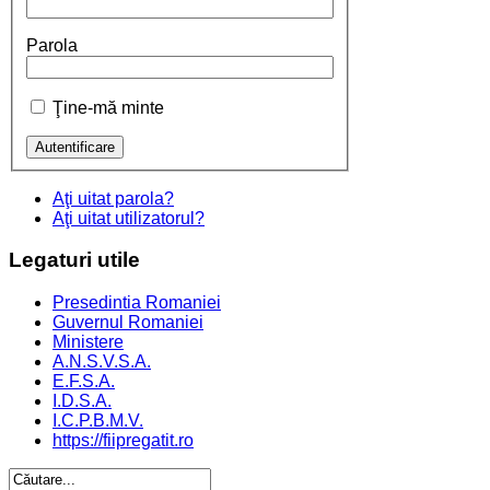
Parola
Ţine-mă minte
Aţi uitat parola?
Aţi uitat utilizatorul?
Legaturi
utile
Presedintia Romaniei
Guvernul Romaniei
Ministere
A.N.S.V.S.A.
E.F.S.A.
I.D.S.A.
I.C.P.B.M.V.
https://fiipregatit.ro