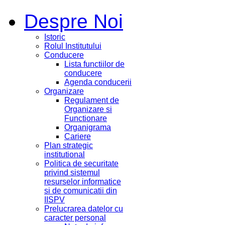
Despre Noi
Istoric
Rolul Institutului
Conducere
Lista functiilor de
conducere
Agenda conducerii
Organizare
Regulament de
Organizare si
Functionare
Organigrama
Cariere
Plan strategic
institutional
Politica de securitate
privind sistemul
resurselor informatice
si de comunicatii din
IISPV
Prelucrarea datelor cu
caracter personal