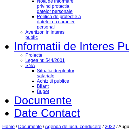
Nota de informare
privind protectia
datelor personale
Politica de protectie a
datelor cu caracter
personal
Avertizori in interes
public
Informatii de Interes P
Proiecte
Legea nr. 544/2001
SNA
Situatia drepturilor
salariale
Achizitii publice
Bilant
Buget
Documente
Date Contact
Home
/
Documente
/
Agenda de lucru conducere
/
2022
/
Augu