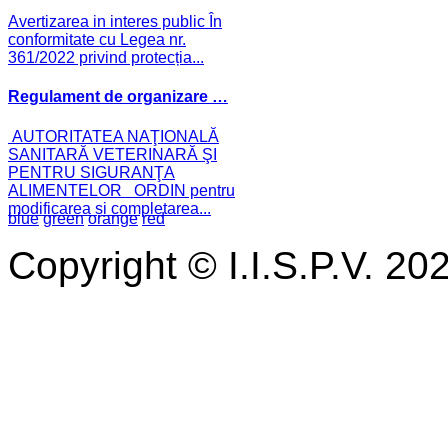
Avertizarea in interes public În
conformitate cu Legea nr.
361/2022 privind protecția...
Regulament de organizare …
AUTORITATEA NAŢIONALĂ
SANITARĂ VETERINARĂ ŞI
PENTRU SIGURANŢA
ALIMENTELOR ORDIN pentru
modificarea și completarea...
blue
green
orange
red
Copyright © I.I.S.P.V. 20