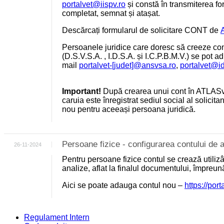
portalvet@iispv.ro
și constă în transmiterea for
completat, semnat și atașat.
Descărcați formularul de solicitare CONT de
Persoanele juridice care doresc să creeze cont
(D.S.V.S.A. , I.D.S.A. și I.C.P.B.M.V.) se pot a
mail
portalvet-[judet]@ansvsa.ro
,
portalvet@i
Important!
După crearea unui cont în ATLASv
caruia este înregistrat sediul social al solicit
nou pentru aceeași persoana juridică.
Persoane fizice - configurarea contului d
26-11-2024
Pentru persoane fizice contul se crează utili
analize, aflat la finalul documentului, împreu
Aici se poate adauga contul nou –
https://por
Regulament Intern