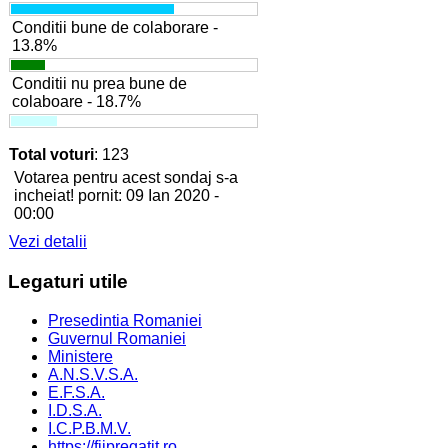
Conditii bune de colaborare -
13.8%
Conditii nu prea bune de
colaboare - 18.7%
Total voturi
: 123
Votarea pentru acest sondaj s-a
incheiat! pornit: 09 Ian 2020 -
00:00
Vezi detalii
Legaturi
utile
Presedintia Romaniei
Guvernul Romaniei
Ministere
A.N.S.V.S.A.
E.F.S.A.
I.D.S.A.
I.C.P.B.M.V.
https://fiipregatit.ro