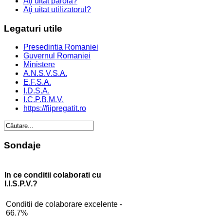
Aţi uitat parola?
Aţi uitat utilizatorul?
Legaturi
utile
Presedintia Romaniei
Guvernul Romaniei
Ministere
A.N.S.V.S.A.
E.F.S.A.
I.D.S.A.
I.C.P.B.M.V.
https://fiipregatit.ro
Sondaje
In ce conditii colaborati cu
I.I.S.P.V.?
Conditii de colaborare excelente -
66.7%