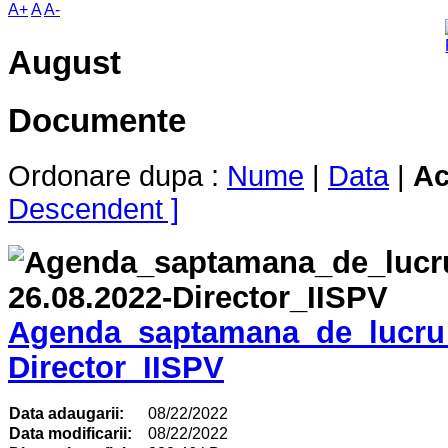
A+
A
A-
August
Documente
Ordonare dupa :
Nume
|
Data
|
Ac
Descendent ]
Agenda_saptamana_de_lucru_
Director_IISPV
Data adaugarii:
08/22/2022
Data modificarii:
08/22/2022