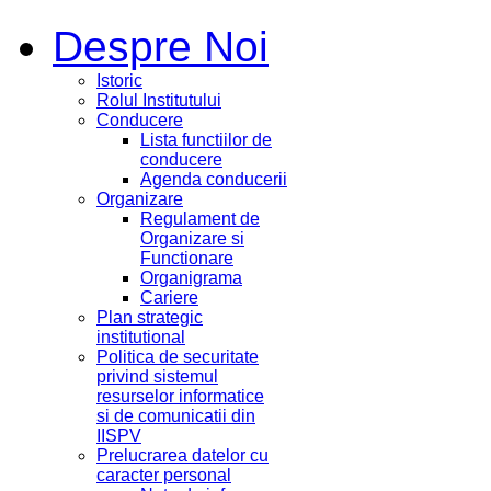
Despre Noi
Istoric
Rolul Institutului
Conducere
Lista functiilor de
conducere
Agenda conducerii
Organizare
Regulament de
Organizare si
Functionare
Organigrama
Cariere
Plan strategic
institutional
Politica de securitate
privind sistemul
resurselor informatice
si de comunicatii din
IISPV
Prelucrarea datelor cu
caracter personal