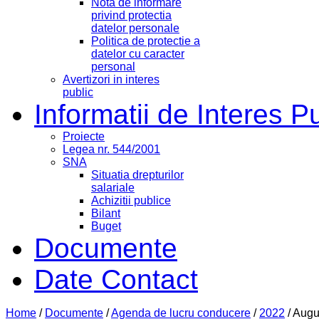
Nota de informare
privind protectia
datelor personale
Politica de protectie a
datelor cu caracter
personal
Avertizori in interes
public
Informatii de Interes P
Proiecte
Legea nr. 544/2001
SNA
Situatia drepturilor
salariale
Achizitii publice
Bilant
Buget
Documente
Date Contact
Home
/
Documente
/
Agenda de lucru conducere
/
2022
/
Augu