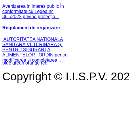
Avertizarea in interes public În
conformitate cu Legea nr.
361/2022 privind protecția...
Regulament de organizare …
AUTORITATEA NAŢIONALĂ
SANITARĂ VETERINARĂ ŞI
PENTRU SIGURANŢA
ALIMENTELOR ORDIN pentru
modificarea și completarea...
blue
green
orange
red
Copyright © I.I.S.P.V. 20