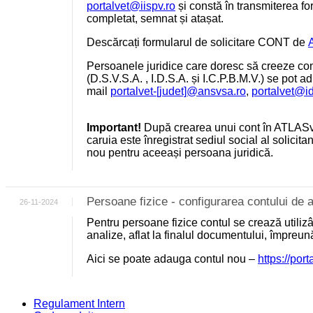
portalvet@iispv.ro
și constă în transmiterea for
completat, semnat și atașat.
Descărcați formularul de solicitare CONT de
Persoanele juridice care doresc să creeze cont
(D.S.V.S.A. , I.D.S.A. și I.C.P.B.M.V.) se pot a
mail
portalvet-[judet]@ansvsa.ro
,
portalvet@i
Important!
După crearea unui cont în ATLASv
caruia este înregistrat sediul social al solicit
nou pentru aceeași persoana juridică.
Persoane fizice - configurarea contului d
26-11-2024
Pentru persoane fizice contul se crează utili
analize, aflat la finalul documentului, împreu
Aici se poate adauga contul nou –
https://por
Regulament Intern