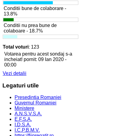
Conditii bune de colaborare -
13.8%
Conditii nu prea bune de
colaboare - 18.7%
Total voturi
: 123
Votarea pentru acest sondaj s-a
incheiat! pornit: 09 Ian 2020 -
00:00
Vezi detalii
Legaturi
utile
Presedintia Romaniei
Guvernul Romaniei
Ministere
A.N.S.V.S.A.
E.F.S.A.
I.D.S.A.
I.C.P.B.M.V.
https://fiipregatit.ro