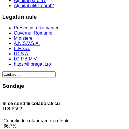
Aţi uitat parola?
Aţi uitat utilizatorul?
Legaturi
utile
Presedintia Romaniei
Guvernul Romaniei
Ministere
A.N.S.V.S.A.
E.F.S.A.
I.D.S.A.
I.C.P.B.M.V.
https://fiipregatit.ro
Sondaje
In ce conditii colaborati cu
I.I.S.P.V.?
Conditii de colaborare excelente -
66.7%