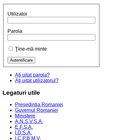
Utilizator
Parola
Ţine-mă minte
Aţi uitat parola?
Aţi uitat utilizatorul?
Legaturi
utile
Presedintia Romaniei
Guvernul Romaniei
Ministere
A.N.S.V.S.A.
E.F.S.A.
I.D.S.A.
I.C.P.B.M.V.