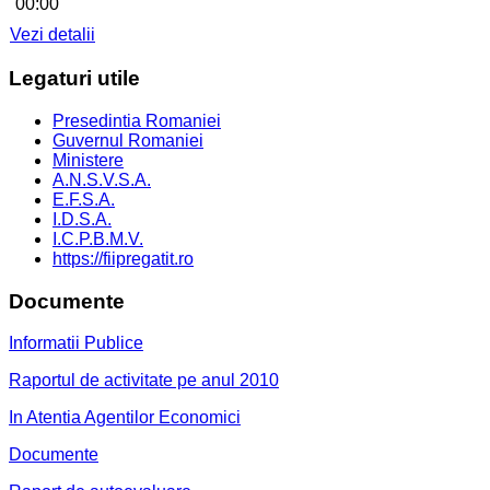
00:00
Vezi detalii
Legaturi
utile
Presedintia Romaniei
Guvernul Romaniei
Ministere
A.N.S.V.S.A.
E.F.S.A.
I.D.S.A.
I.C.P.B.M.V.
https://fiipregatit.ro
Documente
Informatii Publice
Raportul de activitate pe anul 2010
In Atentia Agentilor Economici
Documente