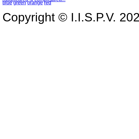
blue
green
orange
red
Copyright © I.I.S.P.V. 20