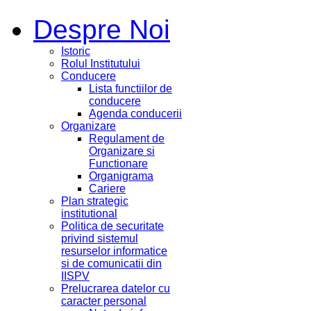
Despre Noi
Istoric
Rolul Institutului
Conducere
Lista functiilor de
conducere
Agenda conducerii
Organizare
Regulament de
Organizare si
Functionare
Organigrama
Cariere
Plan strategic
institutional
Politica de securitate
privind sistemul
resurselor informatice
si de comunicatii din
IISPV
Prelucrarea datelor cu
caracter personal