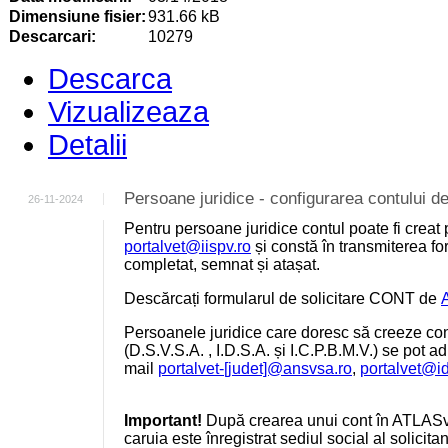
Dimensiune fisier:
931.66 kB
Descarcari:
10279
Descarca
Vizualizeaza
Detalii
Persoane juridice - configurarea contului
26-11-2024
Pentru persoane juridice contul poate fi creat 
portalvet@iispv.ro
și constă în transmiterea for
completat, semnat și atașat.
Descărcați formularul de solicitare CONT de
Persoanele juridice care doresc să creeze cont
(D.S.V.S.A. , I.D.S.A. și I.C.P.B.M.V.) se pot a
mail
portalvet-[judet]@ansvsa.ro
,
portalvet@i
Important!
După crearea unui cont în ATLASv
caruia este înregistrat sediul social al solicit